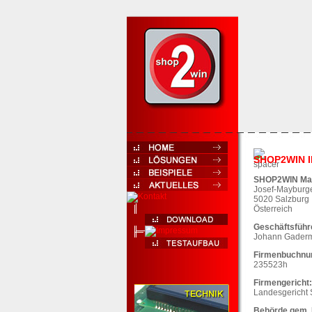
SHOP2WIN 
SHOP2WIN Ma
Josef-Mayburge
5020 Salzburg
Österreich
Geschäftsführ
Johann Gader
Firmenbuchn
235523h
Firmengericht:
Landesgericht 
Behörde gem.