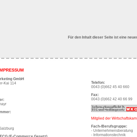
Für den Inhalt dieser Seite ist eine neu
IMPRESSUM
rketing GmbH
Telefon:
r-Kai 114
0043 (0)662 45 40 660
Fax:
0043 (0)662 42 40 66 99
er:
mayr
ummer:
Mitglied der Wirtschaftska
Fach-/Berufsgruppe:
Salzburg
- Unternehmensberatung
- Informationstechnik
 ECG (E-Commerce Gesetz)