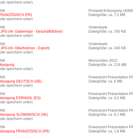
ste speichern unter)
INK
Prospekt Entsorgung (IGIM)
 FRANZÖSISCH (FR)
Dateigröße: ca. 7,2 MB
ste speichern unter)
INK
Visitenkarte
s JPG (Hr. Gadermayr - Geschäftsführer)
Dateigröße: ca. 350 KB
ste speichern unter)
INK
Visitenkarte
s JPG (Hr. Oberholzner - Export)
Dateigröße: ca. 340 KB
ste speichern unter)
INK
Messevideo 2010
tsorgung
Dateigröße: ca. 124 MB
ste speichern unter)
INK
Powerpoint Präsentation P
Entsorgung DEUTSCH (DE)
Dateigröße: ca. 6 MB
ste speichern unter)
INK
Powerpoint Präsentation P
Entsorgung ESPANOL (ES)
Dateigröße: ca. 6,5 MB
ste speichern unter)
INK
Powerpoint Präsentation P
Entsorgung SLOWAKISCH (SK)
Dateigröße: ca. 6,1 MB
ste speichern unter)
INK
Powerpoint Präsentation P
Entsorgung FRANZÖSISCH (FR)
Dateigröße: ca. 1,8 MB