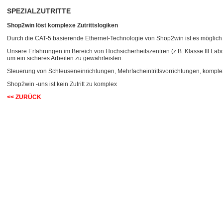
SPEZIALZUTRITTE
Shop2win löst komplexe Zutrittslogiken
Durch die CAT-5 basierende Ethernet-Technologie von Shop2win ist es möglich l
Unsere Erfahrungen im Bereich von Hochsicherheitszentren (z.B. Klasse III La
um ein sicheres Arbeiten zu gewährleisten.
Steuerung von Schleuseneinrichtungen, Mehrfacheintrittsvorrichtungen, komplex
Shop2win -uns ist kein Zutritt zu komplex
<< ZURÜCK